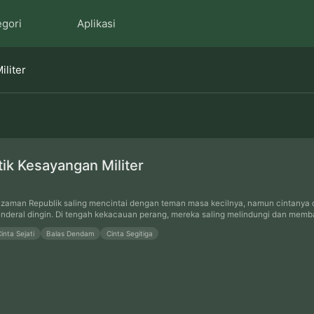
egori
Aplikasi
iliter
ntik Kesayangan Militer
 zaman Republik saling mencintai dengan teman masa kecilnya, namun cintanya dire
nderal dingin. Di tengah kekacauan perang, mereka saling melindungi dan memban
inta Sejati
Balas Dendam
Cinta Segitiga