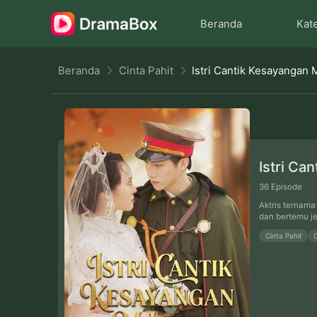
Beranda
Kat
Beranda
Cinta Pahit
Istri Cantik Kesayangan M
Istri Ca
36
Episode
Aktris ternama
dan bertemu je
Cinta Pahit
C