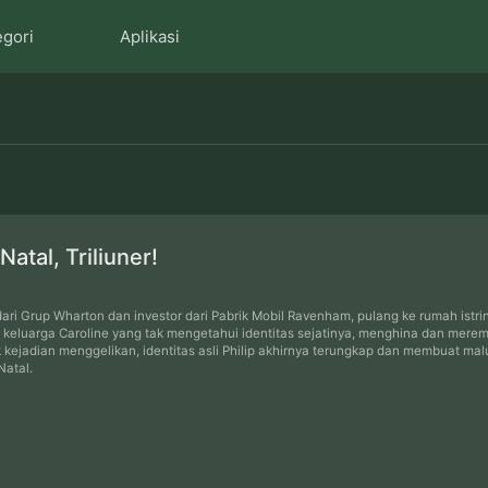
egori
Aplikasi
atal, Triliuner!
r dari Grup Wharton dan investor dari Pabrik Mobil Ravenham, pulang ke rumah istr
 keluarga Caroline yang tak mengetahui identitas sejatinya, menghina dan mere
 kejadian menggelikan, identitas asli Philip akhirnya terungkap dan membuat m
Natal.