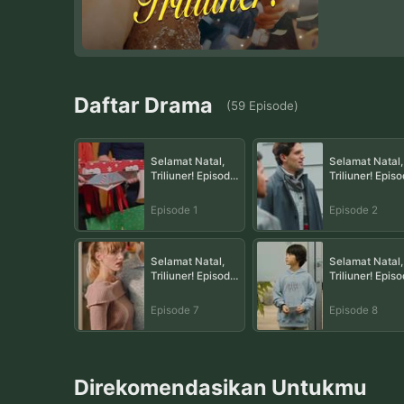
Daftar Drama
(
59
Episode
)
Selamat Natal,
Selamat Natal,
Triliuner! Episode
Triliuner! Epis
1
2
Episode 1
Episode 2
Selamat Natal,
Selamat Natal,
Triliuner! Episode
Triliuner! Epis
7
8
Episode 7
Episode 8
Direkomendasikan Untukmu