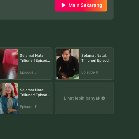
Main Sekarang
Selamat Natal,
Selamat Natal,
Triliuner! Episode
Triliuner! Episode
5
6
Episode 5
Episode 6
Selamat Natal,
Triliuner! Episode
Lihat lebih banyak
11
Episode 11