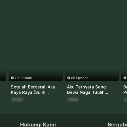
70 Episode
68 Episode
Setelah Bercerai, Aku
Aku Ternyata Sang
B
Kaya Raya (Sulih
Dewa Naga! (Sulih
P
Suara)
Suara)
S
Urban
Naga
Hubungi Kami
Bergab