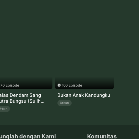
70 Episode
100 Episode
alas Dendam Sang
Bukan Anak Kandungku
utra Bungsu (Sulih
Urban
uara)
Urban
unglah dengan Kami
Komunitas