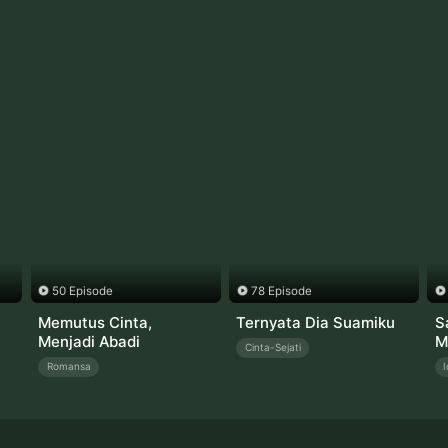
50 Episode
78 Episode
Memutus Cinta,
Ternyata Dia Suamiku
S
Menjadi Abadi
M
Cinta-Sejati
Romansa
I