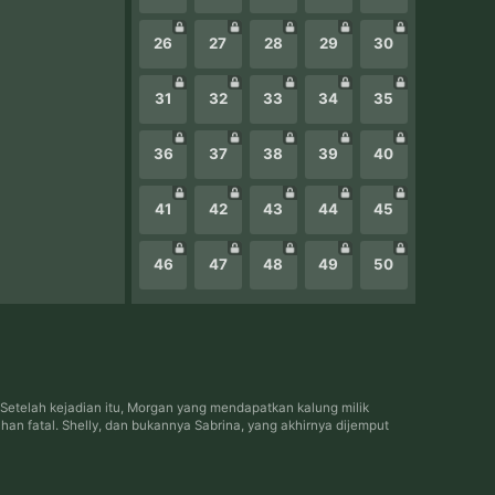
26
27
28
29
30
31
32
33
34
35
36
37
38
39
40
41
42
43
44
45
46
47
48
49
50
Setelah kejadian itu, Morgan yang mendapatkan kalung milik
 fatal. Shelly, dan bukannya Sabrina, yang akhirnya dijemput