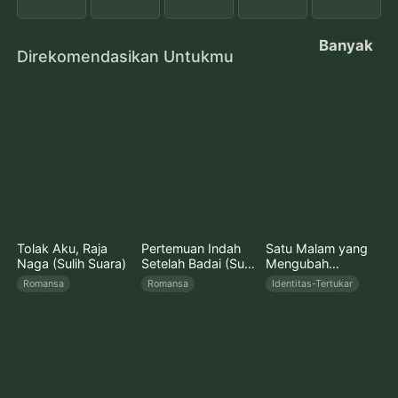
Banyak
Direkomendasikan Untukmu
Tolak Aku, Raja
Pertemuan Indah
Satu Malam yang
Naga (Sulih Suara)
Setelah Badai (Sulih
Mengubah
Suara)
Takdirku (Sulih
Romansa
Romansa
Identitas-Tertukar
Suara)