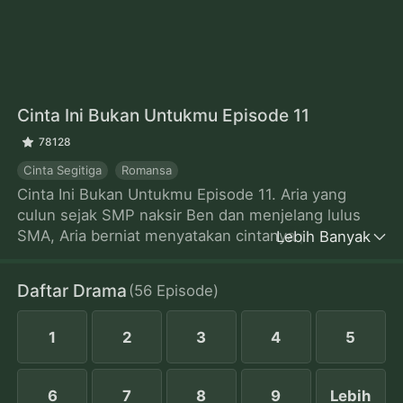
Cinta Ini Bukan Untukmu
Episode 11
78128
Cinta Segitiga
Romansa
Cinta Ini Bukan Untukmu Episode 11. Aria yang
culun sejak SMP naksir Ben dan menjelang lulus
SMA, Aria berniat menyatakan cintanya pada Ben.
Lebih Banyak
Sayangnya, Aria memergoki Ben berciuman dengan
Kylie, gadis populer di SMA mereka. Patah hati, Aria
Daftar Drama
(
56
Episode
)
tanpa sengaja bertemu Miles, kakak dari Ben. Miles
yang tertarik pada Aria menawarkannya cara
1
2
3
4
5
menggoda Ben agar jatuh cinta padanya. Saat Ben
mulai jatuh hati, justru Aria yang bimbang, siapa
yang akan dipilihnya jadi kekasih.
6
7
8
9
Lebih