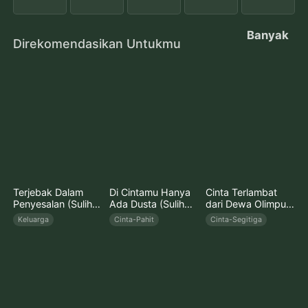
Banyak
Direkomendasikan Untukmu
Terjebak Dalam
Di Cintamu Hanya
Cinta Terlambat
Penyesalan (Sulih
Ada Dusta (Sulih
dari Dewa Olimpus
Suara)
Suara)
(Sulih Suara)
Keluarga
Cinta-Pahit
Cinta-Segitiga