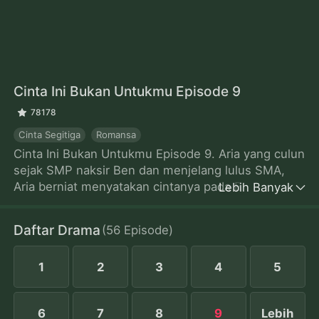
Cinta Ini Bukan Untukmu
Episode 9
78178
Cinta Segitiga
Romansa
Cinta Ini Bukan Untukmu Episode 9. Aria yang culun
sejak SMP naksir Ben dan menjelang lulus SMA,
Aria berniat menyatakan cintanya pada Ben.
Lebih Banyak
Sayangnya, Aria memergoki Ben berciuman dengan
Kylie, gadis populer di SMA mereka. Patah hati, Aria
Daftar Drama
(
56
Episode
)
tanpa sengaja bertemu Miles, kakak dari Ben. Miles
yang tertarik pada Aria menawarkannya cara
1
2
3
4
5
menggoda Ben agar jatuh cinta padanya. Saat Ben
mulai jatuh hati, justru Aria yang bimbang, siapa
yang akan dipilihnya jadi kekasih.
6
7
8
9
Lebih