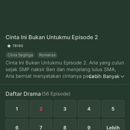
Cinta Ini Bukan Untukmu
Episode 2
78160
Cinta Segitiga
Romansa
Cinta Ini Bukan Untukmu Episode 2. Aria yang culun
sejak SMP naksir Ben dan menjelang lulus SMA,
Aria berniat menyatakan cintanya pada Ben.
Lebih Banyak
Sayangnya, Aria memergoki Ben berciuman dengan
Kylie, gadis populer di SMA mereka. Patah hati, Aria
Daftar Drama
(
56
Episode
)
tanpa sengaja bertemu Miles, kakak dari Ben. Miles
yang tertarik pada Aria menawarkannya cara
1
2
3
4
5
menggoda Ben agar jatuh cinta padanya. Saat Ben
mulai jatuh hati, justru Aria yang bimbang, siapa
yang akan dipilihnya jadi kekasih.
6
7
8
9
Lebih